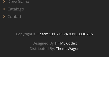
Dove Siamo
Catalogo
Contatti
Copyright ©
Fasam S.r.l. - P.IVA 03180930236
Designed By
HTML Codex
Distributed By:
ThemeWagon