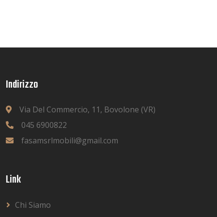
Indirizzo
Via Del Commercio, 11, Bovolone (VR)
045 6900822
fasamsrlmobili@gmail.com
Link
Chi Siamo