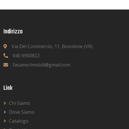
Indirizzo
Via Del Commercio, 11, Bovolone (VR)
045 6900822
fasamsrlmobili@gmail.com
Link
Chi Siamo
Dove Siamo
Catalogo